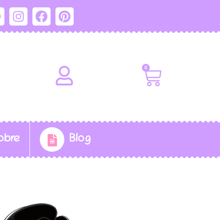
0
obre
Blog