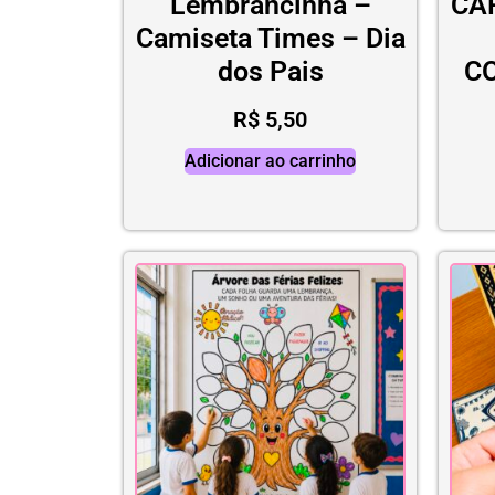
Lembrancinha –
CA
Camiseta Times – Dia
dos Pais
C
R$
5,50
Adicionar ao carrinho