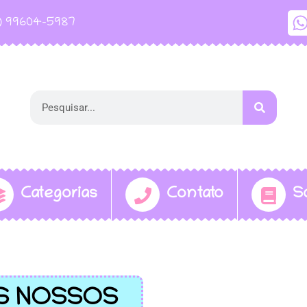
1) 99604-5987
Categorias
Contato
S
S NOSSOS