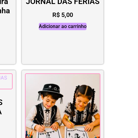
ura
JORNAL DAS FÉRIAS
nha
R$
5,00
a
Adicionar ao carrinho
S
A