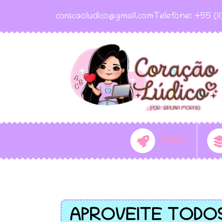
coracaoludico@gmail.com
Telefone: +55 (1
Início
APROVEITE TODO