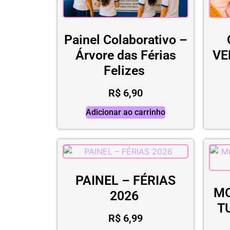
Painel Colaborativo –
Árvore das Férias
VE
Felizes
R$
6,90
Adicionar ao carrinho
PAINEL – FÉRIAS
MO
2026
T
R$
6,99