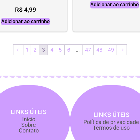
Adicionar ao carrinho
R$
4,99
Adicionar ao carrinho
←
1
2
3
4
5
6
…
47
48
49
→
LINKS ÚTEIS
LINKS ÚTEIS
Início
Política de privacidade
Sobre
Termos de uso
Contato