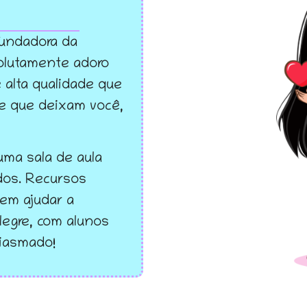
 fundadora da
olutamente adoro
 alta qualidade que
 e que deixam você,
uma sala de aula
ados. Recursos
em ajudar a
legre, com alunos
iasmado!