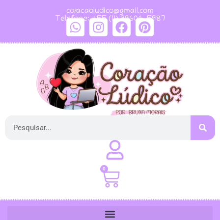
coracaoludico@gmail.com
Telefone: +55 (11) 99604-5987
0