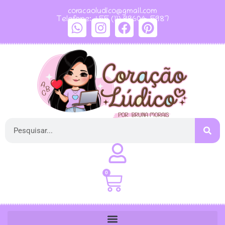
coracaoludico@gmail.com
Telefone: +55 (11) 99604-5987
0