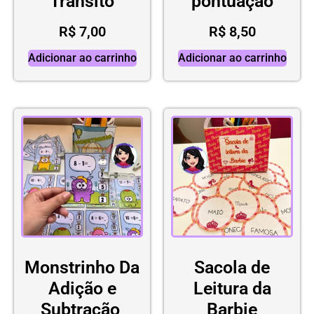
Trânsito
pontuação
R$
7,00
R$
8,50
Adicionar ao carrinho
Adicionar ao carrinho
Monstrinho Da
Sacola de
Adição e
Leitura da
Subtração
Barbie