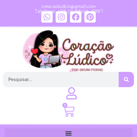
coracaoludico@gmail.com
Telefone: +55 (11) 99604-5987
0