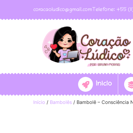
coracaoludico@gmail.com
Telefone: +55 (1
Início
Início
/
Bambolês
/ Bambolê – Consciência 