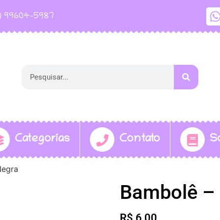
1) 99604-5987
Categorias
Contato
S
Negra
Bambolê – 
R$
6,00