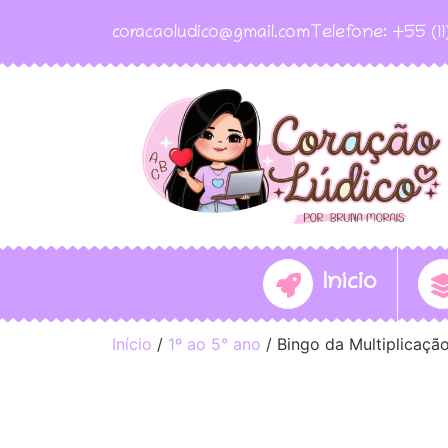
coracaoludico@gmail.com
Telefone: +55 (1
Início
Início
/
1º ao 5° ano
/ Bingo da Multiplicaçã