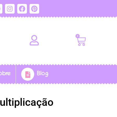
0
obre
Blog
ultiplicação