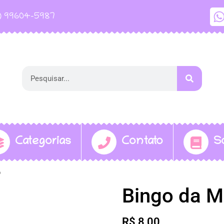
1) 99604-5987
Categorias
Contato
S
o
Bingo da M
R$
8,00