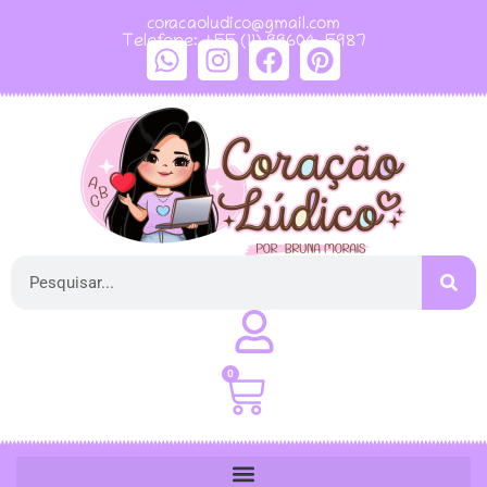
coracaoludico@gmail.com
Telefone: +55 (11) 99604-5987
0