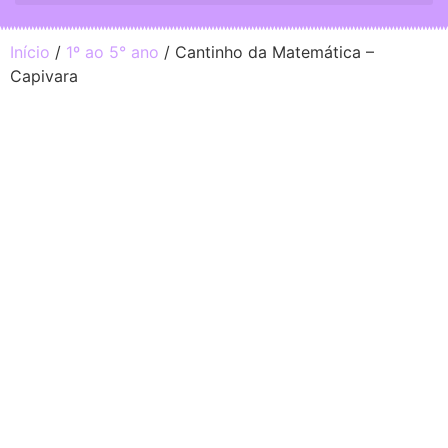
Início
/
1º ao 5° ano
/ Cantinho da Matemática –
Capivara