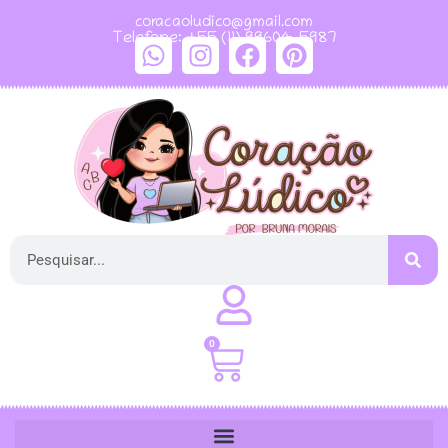
coracaoludico@gmail.com
Telefone: +55 (11) 99604-5987
0