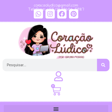
coracaoludico@gmail.com
Telefone: +55 (11) 99604-5987
0