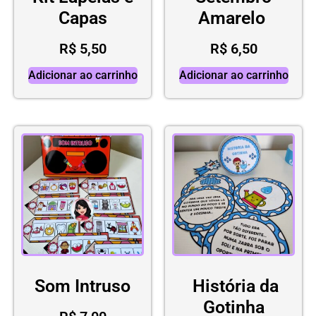
Capas
Amarelo
R$
5,50
R$
6,50
Adicionar ao carrinho
Adicionar ao carrinho
Som Intruso
História da
Gotinha