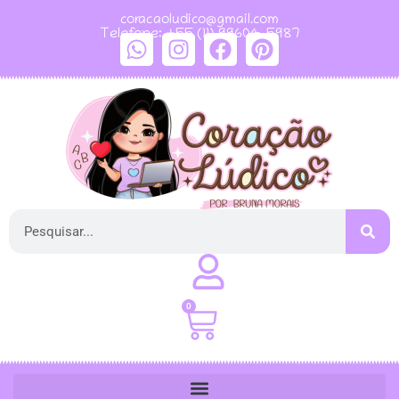
coracaoludico@gmail.com
Telefone: +55 (11) 99604-5987
0