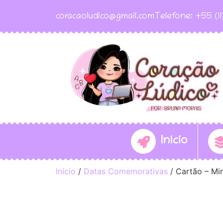
coracaoludico@gmail.com
Telefone: +55 (1
Início
Início
/
Datas Comemorativas
/ Cartão – Mi