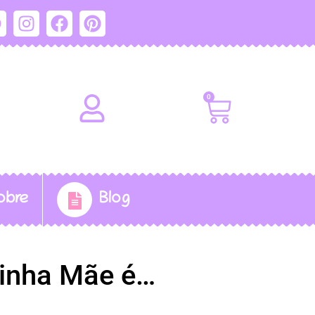
0
obre
Blog
inha Mãe é…