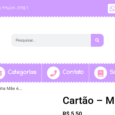
1) 99604-5987
Categorias
Contato
S
nha Mãe é…
Cartão – M
R$
5,50