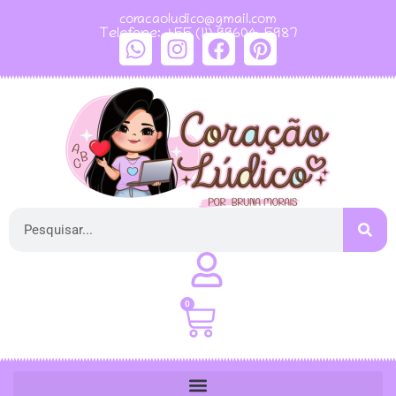
coracaoludico@gmail.com
Telefone: +55 (11) 99604-5987
0