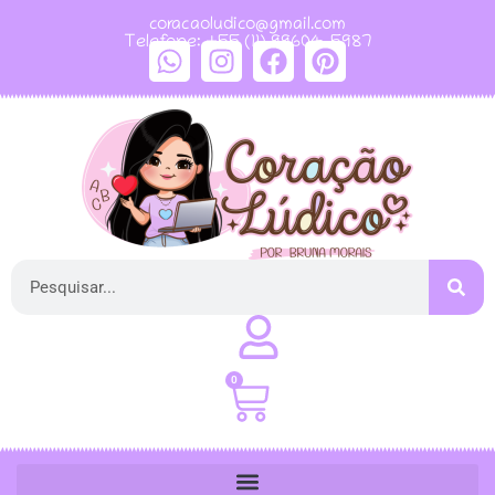
coracaoludico@gmail.com
Telefone: +55 (11) 99604-5987
0