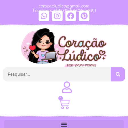
coracaoludico@gmail.com
Telefone: +55 (11) 99604-5987
0