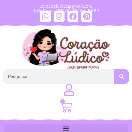
coracaoludico@gmail.com
Telefone: +55 (11) 99604-5987
0