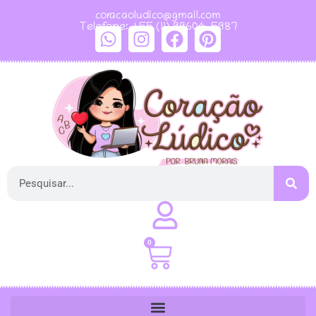
coracaoludico@gmail.com
Telefone: +55 (11) 99604-5987
0