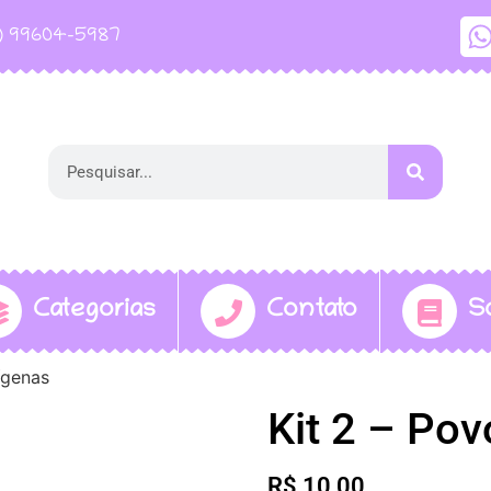
1) 99604-5987
Categorias
Contato
S
ígenas
Kit 2 – Pov
R$
10,00