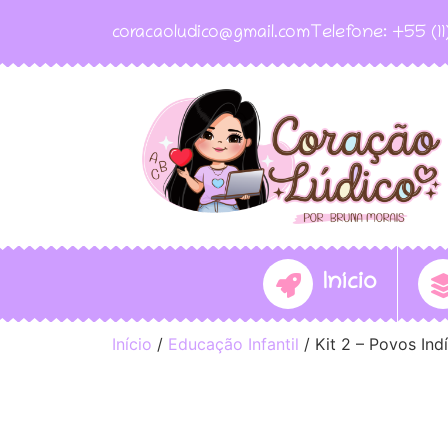
coracaoludico@gmail.com
Telefone: +55 (1
Início
Início
/
Educação Infantil
/ Kit 2 – Povos Ind