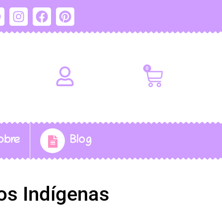
0
obre
Blog
os Indígenas