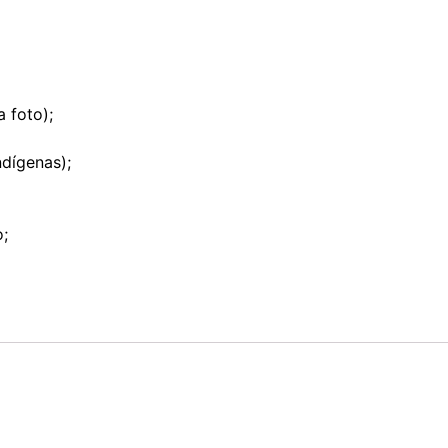
 foto);
ndígenas);
o;