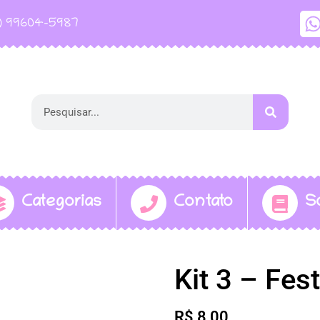
1) 99604-5987
Categorias
Contato
S
Kit 3 – Fes
R$
8,00