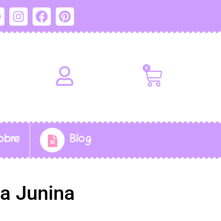
0
obre
Blog
ta Junina