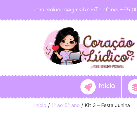
coracaoludico@gmail.com
Telefone: +55 (1
Início
Início
/
1º ao 5° ano
/ Kit 3 – Festa Junina