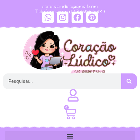
coracaoludico@gmail.com
Telefone: +55 (11) 99604-5987
0