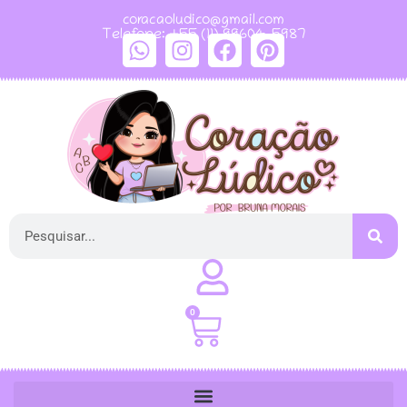
coracaoludico@gmail.com
Telefone: +55 (11) 99604-5987
0