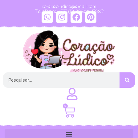
coracaoludico@gmail.com
Telefone: +55 (11) 99604-5987
0