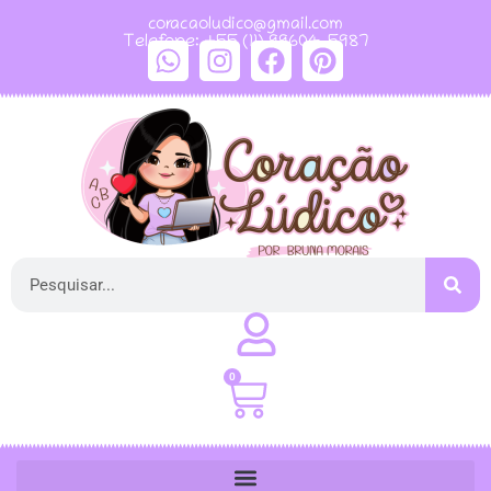
coracaoludico@gmail.com
Telefone: +55 (11) 99604-5987
0