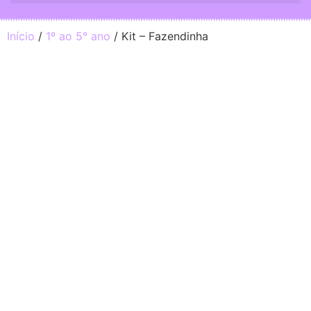
Início
/
1º ao 5° ano
/ Kit – Fazendinha