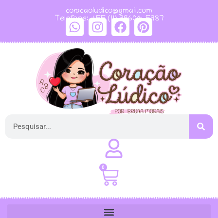
coracaoludico@gmail.com
Telefone: +55 (11) 99604-5987
0