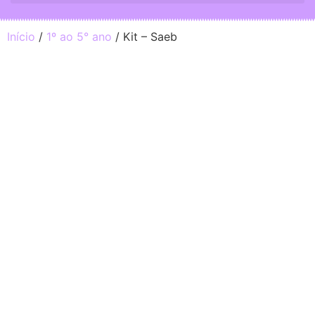
Início
/
1º ao 5° ano
/ Kit – Saeb