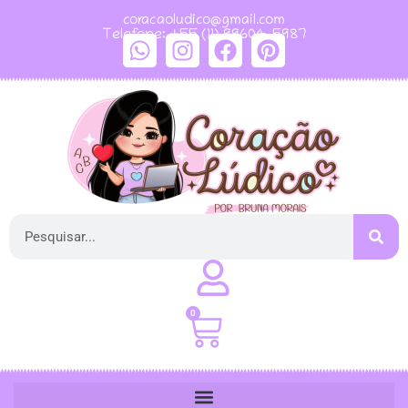
coracaoludico@gmail.com
Telefone: +55 (11) 99604-5987
0