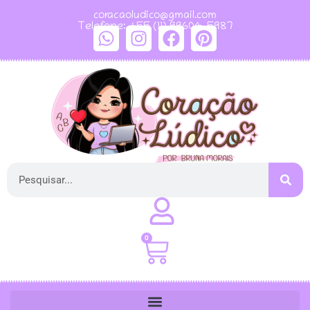
coracaoludico@gmail.com
Telefone: +55 (11) 99604-5987
0