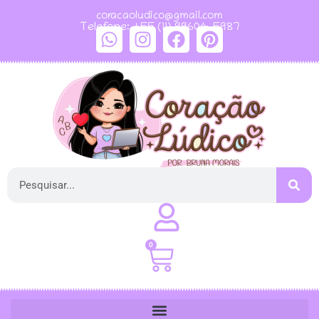
coracaoludico@gmail.com
Telefone: +55 (11) 99604-5987
0