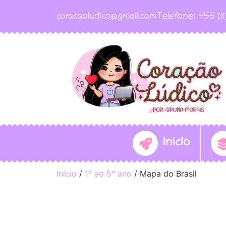
coracaoludico@gmail.com
Telefone: +55 (1
Início
Início
/
1º ao 5° ano
/ Mapa do Brasil