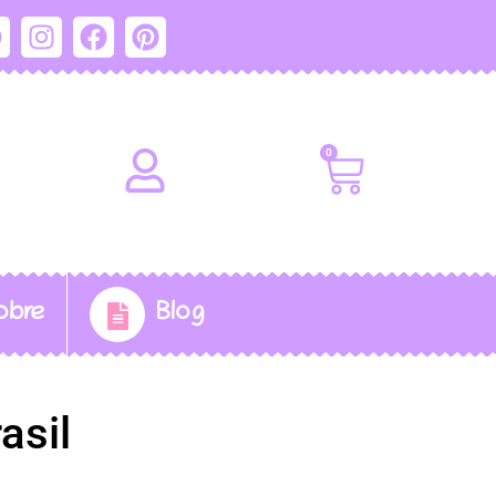
0
obre
Blog
asil