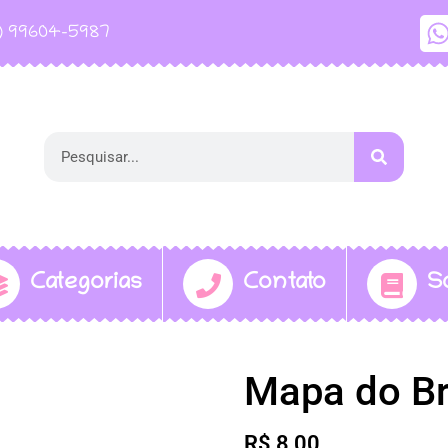
1) 99604-5987
Categorias
Contato
S
Mapa do Br
R$
8,00