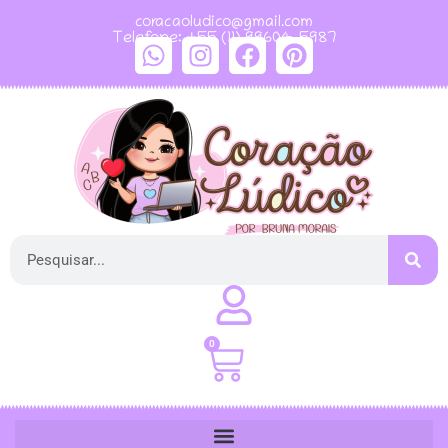
coracaoludico@gmail.com
Telefone: +55 (11) 99604-5987
0