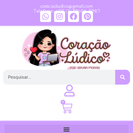
coracaoludico@gmail.com
Telefone: +55 (11) 99604-5987
0