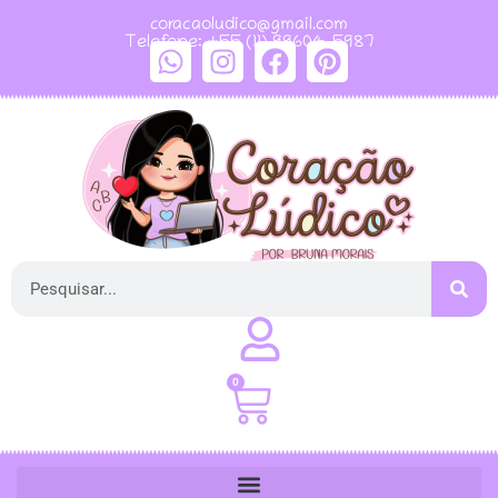
coracaoludico@gmail.com
Telefone: +55 (11) 99604-5987
0