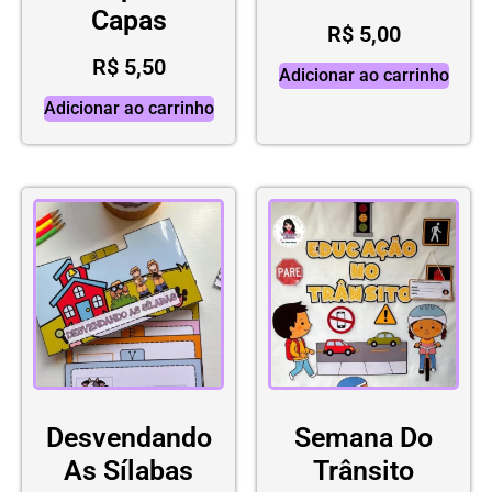
Capas
R$
5,00
R$
5,50
Adicionar ao carrinho
Adicionar ao carrinho
Desvendando
Semana Do
As Sílabas
Trânsito