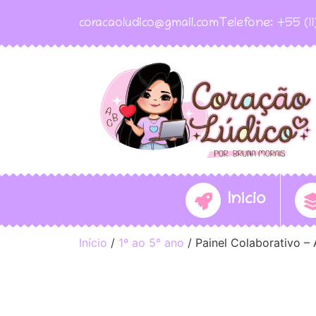
coracaoludico@gmail.com
Telefone: +55 (1
Início
Início
/
1º ao 5° ano
/ Painel Colaborativo – 