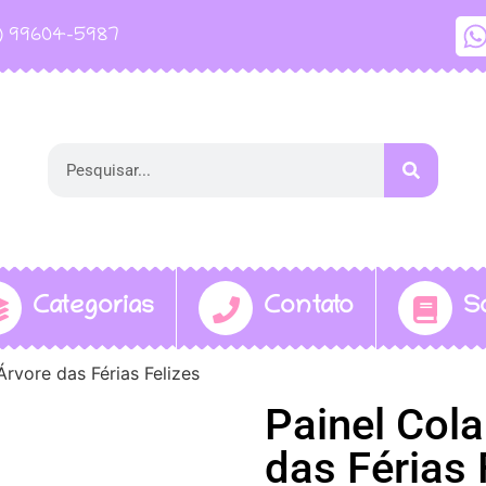
1) 99604-5987
Categorias
Contato
S
Árvore das Férias Felizes
Painel Cola
das Férias 