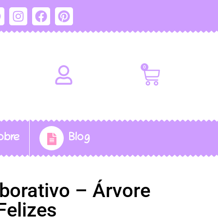
0
obre
Blog
borativo – Árvore
Felizes