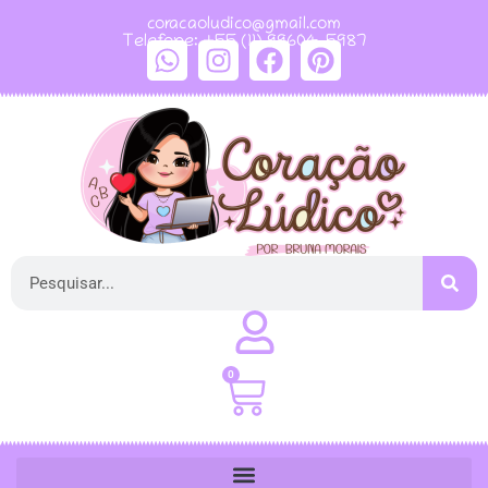
coracaoludico@gmail.com
Telefone: +55 (11) 99604-5987
0