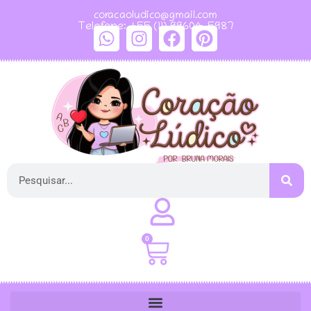
coracaoludico@gmail.com
Telefone: +55 (11) 99604-5987
0