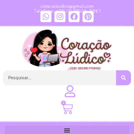
coracaoludico@gmail.com
Telefone: +55 (11) 99604-5987
0