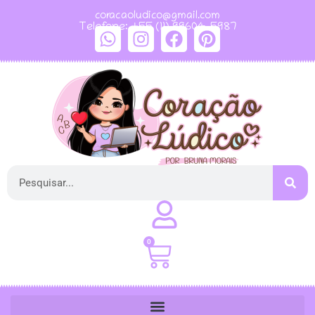
coracaoludico@gmail.com
Telefone: +55 (11) 99604-5987
0