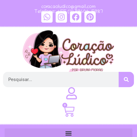
coracaoludico@gmail.com
Telefone: +55 (11) 99604-5987
0