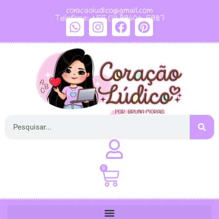
coracaoludico@gmail.com
Telefone: +55 (11) 99604-5987
0