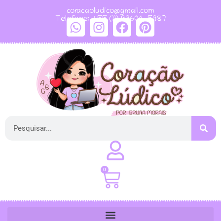
coracaoludico@gmail.com
Telefone: +55 (11) 99604-5987
0