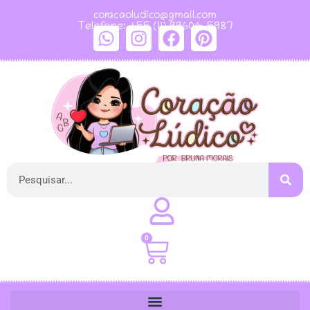
coracaoludico@gmail.com
Telefone: +55 (11) 99604-5987
0