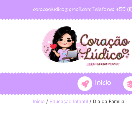
coracaoludico@gmail.com
Telefone: +55 (1
Início
Início
/
Educação Infantil
/ Dia da Família