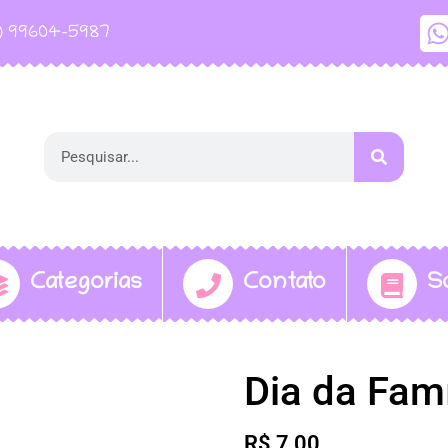
1) 99604-5987
Categorias
Contato
S
Dia da Famí
R$
7,00