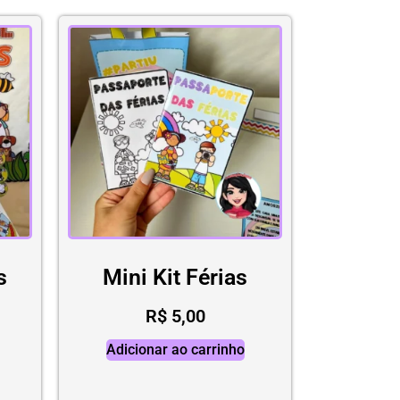
s
Mini Kit Férias
R$
5,00
Adicionar ao carrinho