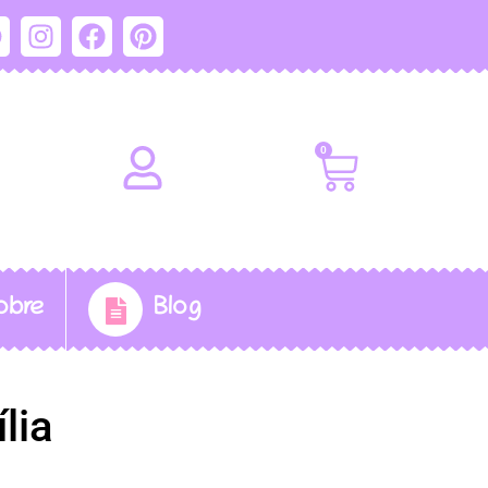
0
obre
Blog
lia