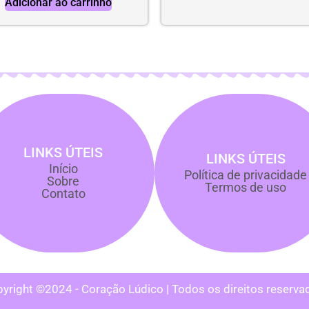
Adicionar ao carrinho
LINKS ÚTEIS
LINKS ÚTEIS
Início
Política de privacidade
Sobre
Termos de uso
Contato
yright ©2024 - Coração Lúdico | Todos os direitos reserva