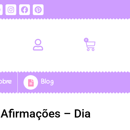
0
obre
Blog
 Afirmações – Dia