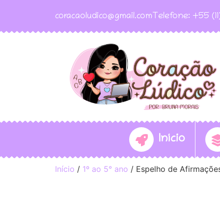
coracaoludico@gmail.com
Telefone: +55 (1
Início
Início
/
1º ao 5° ano
/ Espelho de Afirmações