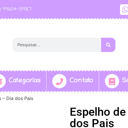
1) 99604-5987
Categorias
Contato
S
 – Dia dos Pais
Espelho de
dos Pais