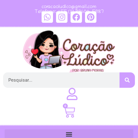
coracaoludico@gmail.com
Telefone: +55 (11) 99604-5987
0