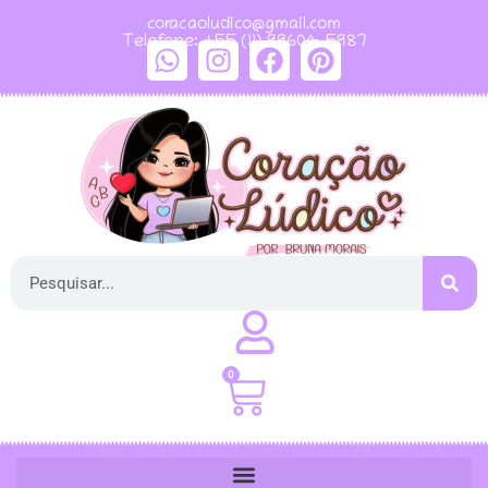
coracaoludico@gmail.com
Telefone: +55 (11) 99604-5987
0