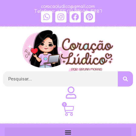
coracaoludico@gmail.com
Telefone: +55 (11) 99604-5987
0