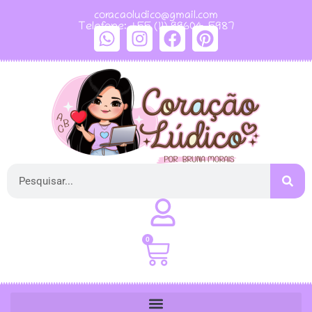
coracaoludico@gmail.com
Telefone: +55 (11) 99604-5987
0