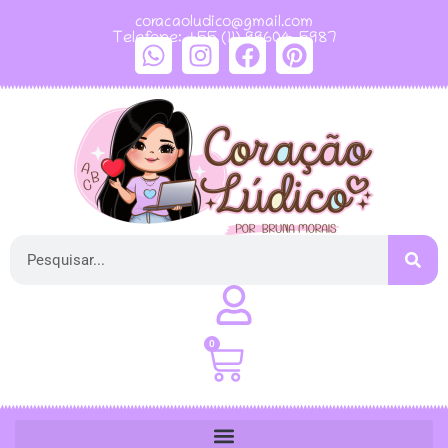
coracaoludico@gmail.com
Telefone: +55 (11) 99604-5987
0