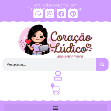
coracaoludico@gmail.com
Telefone: +55 (11) 99604-5987
0