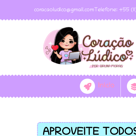
coracaoludico@gmail.com
Telefone: +55 (1
Início
APROVEITE TODO