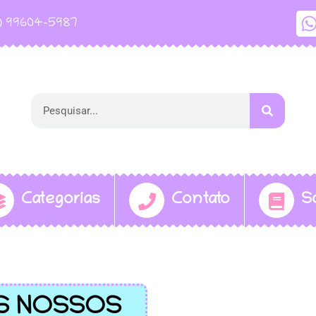
1) 99604-5987
Categorias
Contato
S
S NOSSOS