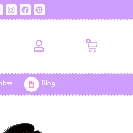
0
obre
Blog