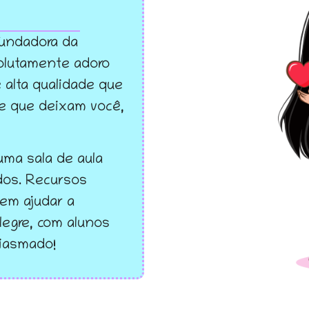
 fundadora da
olutamente adoro
 alta qualidade que
 e que deixam você,
uma sala de aula
ados. Recursos
em ajudar a
legre, com alunos
iasmado!