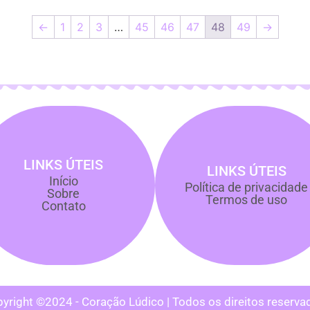
←
1
2
3
…
45
46
47
48
49
→
LINKS ÚTEIS
LINKS ÚTEIS
Início
Política de privacidade
Sobre
Termos de uso
Contato
yright ©2024 - Coração Lúdico | Todos os direitos reserva