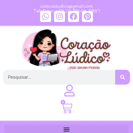
coracaoludico@gmail.com
Telefone: +55 (11) 99604-5987
0